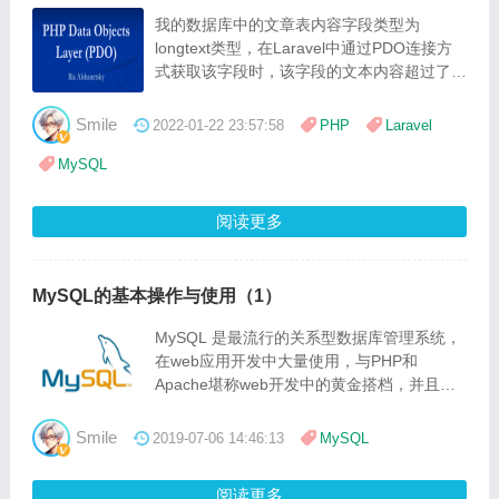
我的数据库中的文章表内容字段类型为
longtext类型，在Laravel中通过PDO连接方
式获取该字段时，该字段的文本内容超过了
1M大小，会被截断为1M（即长度为
1048576）
Smile
2022-01-22 23:57:58
PHP
Laravel
MySQL
阅读更多
MySQL的基本操作与使用（1）
MySQL 是最流行的关系型数据库管理系统，
在web应用开发中大量使用，与PHP和
Apache堪称web开发中的黄金搭档，并且开
源免费，备受开发者的喜爱，本文讲解
MySQL一些基本操作和使用，让你快速掌握
Smile
2019-07-06 14:46:13
MySQL
MySQL 的基本知识，并轻松使用 MySQL 数
据库。
阅读更多