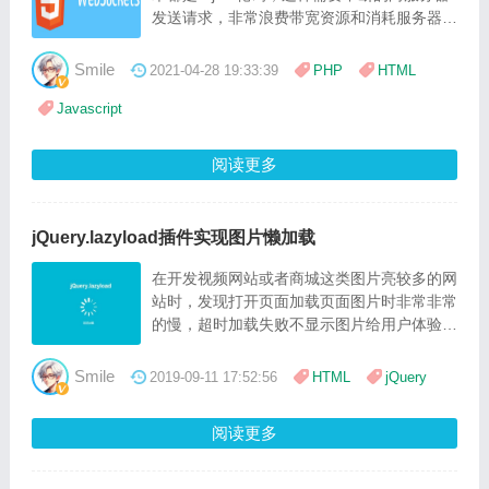
发送请求，非常浪费带宽资源和消耗服务器的
性能，HTML5 定义的 WebSocket 协议，能
更好的节省服务器资源和带宽，并且能够更实
Smile
2021-04-28 19:33:39
PHP
HTML
时地进行通讯。
Javascript
阅读更多
jQuery.lazyload插件实现图片懒加载
在开发视频网站或者商城这类图片亮较多的网
站时，发现打开页面加载页面图片时非常非常
的慢，超时加载失败不显示图片给用户体验非
常的差，同时对服务器的压力也比较大，后通
过jQuery.lazyload插件实现懒加载解决了这问
Smile
2019-09-11 17:52:56
HTML
jQuery
题
阅读更多