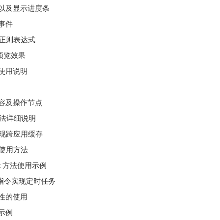
件上传以及显示进度条
行事件
常用正则表达式
传预览效果
细使用说明
点内容及操作节点
用方法详细说明
置实现跨应用缓存
件详细使用方法
 post 方法使用示例
定义指令实现定时任务
属性的使用
用示例