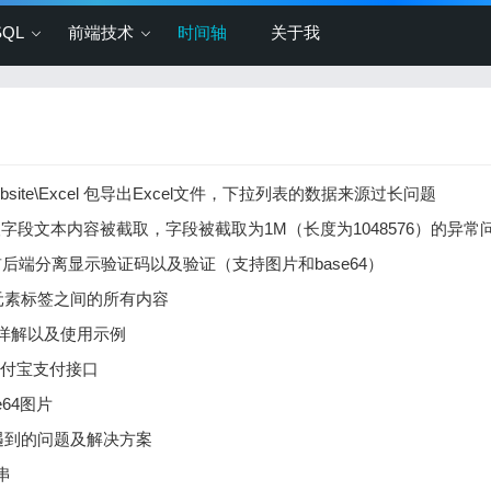
SQL
前端技术
时间轴
关于我
twebsite\Excel 包导出Excel文件，下拉列表的数据来源过长问题
取字段文本内容被截取，字段被截取为1M（长度为1048576）的异
 实现前后端分离显示验证码以及验证（支持图片和base64）
取两个元素标签之间的所有内容
 使用详解以及使用示例
SDK支付宝支付接口
e64图片
众号遇到的问题及解决方案
符串