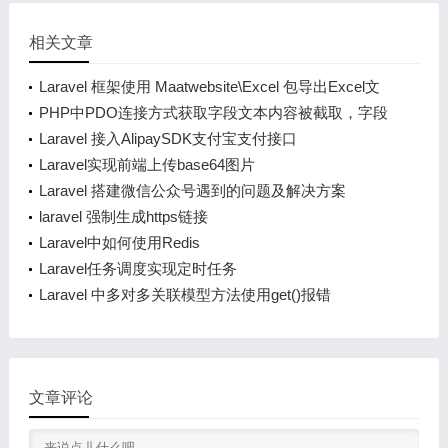
相关文章
Laravel 框架使用 Maatwebsite\Excel 包导出Excel文
件，下拉列表的数据来源过长问题
PHP中PDO连接方式获取字段文本内容被截取，字段
被截取为1M（长度为1048576）的异常问题和处理方
Laravel 接入AlipaySDK支付宝支付接口
式
Laravel实现前端上传base64图片
Laravel 搭建微信公众号遇到的问题及解决方案
laravel 强制生成https链接
Laravel中如何使用Redis
Laravel任务调度实现定时任务
Laravel 中多对多关联模型方法使用get()报错
文章评论