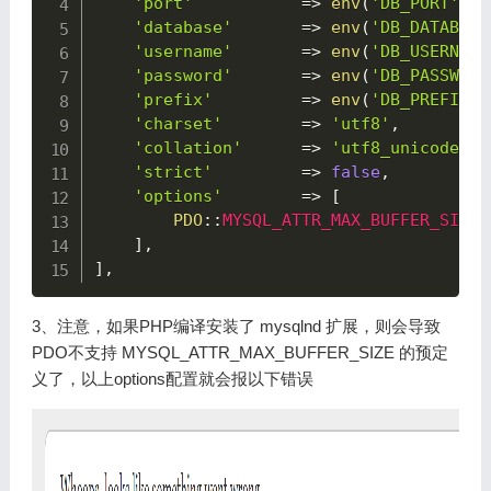
'port'
=>
env
(
'DB_PORT'
,
'
'database'
=>
env
(
'DB_DATABASE
'username'
=>
env
(
'DB_USERNAME
'password'
=>
env
(
'DB_PASSWORD
'prefix'
=>
env
(
'DB_PREFIX'
,
'charset'
=>
'utf8'
,
'collation'
=>
'utf8_unicode_ci
'strict'
=>
false
,
'options'
=>
[
PDO
::
MYSQL_ATTR_MAX_BUFFER_SIZE
]
,
]
,
3、注意，如果PHP编译安装了 mysqlnd 扩展，则会导致
PDO不支持 MYSQL_ATTR_MAX_BUFFER_SIZE 的预定
义了，以上options配置就会报以下错误