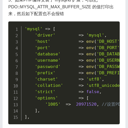
PDO::MYSQL_ATTR_MAX_BUFFER_SIZE 的值打印出
来，然后如下配置也不会报错
Copy
'mysql'
=>
[
'driver'
=>
'mysql'
,
'host'
=>
env
(
'DB_HOST'
,
'
'port'
=>
env
(
'DB_PORT'
,
'
'database'
=>
env
(
'DB_DATABASE
'username'
=>
env
(
'DB_USERNAME
'password'
=>
env
(
'DB_PASSWORD
'prefix'
=>
env
(
'DB_PREFIX'
,
'charset'
=>
'utf8'
,
'collation'
=>
'utf8_unicode_ci
'strict'
=>
false
,
'options'
=>
[
'1005'
=>
20971520
,
//设置PDO
]
,
]
,