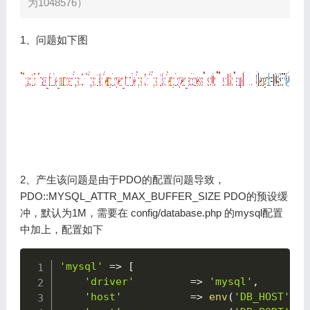
为1048576）
1、问题如下图
2、产生该问题是由于PDO的配置问题导致，
PDO::MYSQL_ATTR_MAX_BUFFER_SIZE PDO的预设缓
冲，默认为1M，需要在 config/database.php 的mysql配置
中加上，配置如下
Copy
'mysql'
=>
[
'driver'
=>
'mysql'
,
'host'
=>
env
(
'DB_HOST'
,
'