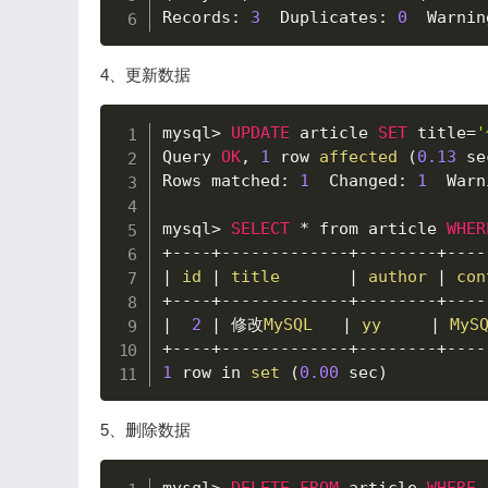
Records
:
3
  Duplicates
:
0
  Warnin
4、更新数据
mysql
>
UPDATE
 article 
SET
 title
=
'
Query 
OK
,
1
 row 
affected
(
0.13
 se
Rows matched
:
1
  Changed
:
1
  Warn
mysql
>
SELECT
*
 from article 
WHER
+
--
--
+
--
--
--
--
--
--
-
+
--
--
--
--
+
--
--
|
id
|
title
|
author
|
con
+
--
--
+
--
--
--
--
--
--
-
+
--
--
--
--
+
--
--
|
2
|
 修改
MySQL
|
yy
|
MyS
+
--
--
+
--
--
--
--
--
--
-
+
--
--
--
--
+
--
--
1
 row in 
set
(
0.00
 sec
)
5、删除数据