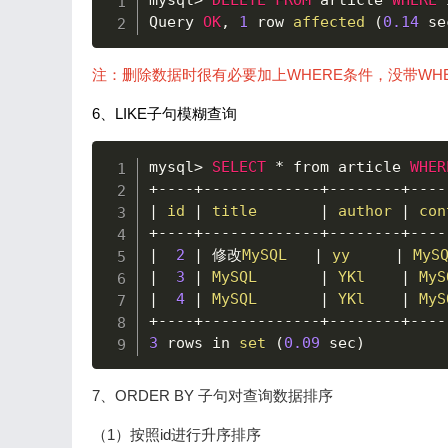
mysql
>
DELETE
FROM
 article 
WHERE
 
Query 
OK
,
1
 row 
affected
(
0.14
 se
注：删除数据时很有必要加上WHERE条件，没带
WH
6、LIKE子句模糊查询
mysql
>
SELECT
*
 from article 
WHER
+
--
--
+
--
--
--
--
--
--
-
+
--
--
--
--
+
--
--
|
id
|
title
|
author
|
con
+
--
--
+
--
--
--
--
--
--
-
+
--
--
--
--
+
--
--
|
2
|
 修改
MySQL
|
yy
|
MyS
|
3
|
MySQL
|
YKl
|
MyS
|
4
|
MySQL
|
YKl
|
MyS
+
--
--
+
--
--
--
--
--
--
-
+
--
--
--
--
+
--
--
3
 rows in 
set
(
0.09
 sec
)
7、ORDER BY 子句对查询数据排序
（1）按照id进行升序排序