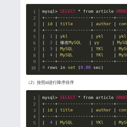
mysql
>
SELECT
*
 from article 
ORDE
+
--
--
+
--
--
--
--
--
--
-
+
--
--
--
--
+
--
--
|
id
|
title
|
author
|
con
+
--
--
+
--
--
--
--
--
--
-
+
--
--
--
--
+
--
--
|
1
|
ykl
|
ykl
|
ykl
|
2
|
 修改
MySQL
|
yy
|
MyS
|
3
|
MySQL
|
YKl
|
MyS
|
4
|
MySQL
|
YKl
|
MyS
+
--
--
+
--
--
--
--
--
--
-
+
--
--
--
--
+
--
--
4
 rows in 
set
(
0.00
 sec
)
（2）按照id进行降序排序
mysql
>
SELECT
*
 from article 
ORDE
+
--
--
+
--
--
--
--
--
--
-
+
--
--
--
--
+
--
--
|
id
|
title
|
author
|
con
+
--
--
+
--
--
--
--
--
--
-
+
--
--
--
--
+
--
--
|
4
|
MySQL
|
YKl
|
MyS