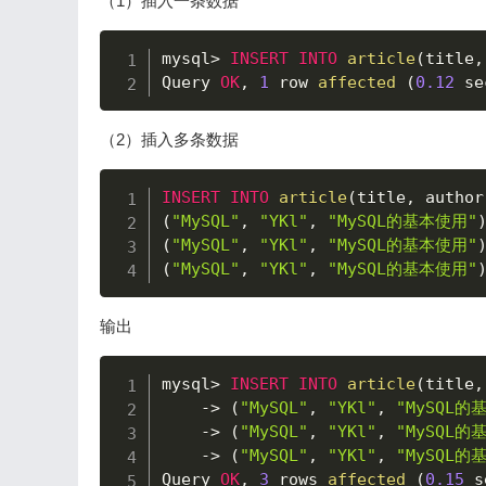
（1）插入一条数据
mysql
>
INSERT
INTO
article
(
title
,
Query 
OK
,
1
 row 
affected
(
0.12
 se
（2）插入多条数据
INSERT
INTO
article
(
title
,
 author
(
"MySQL"
,
"YKl"
,
"MySQL的基本使用"
(
"MySQL"
,
"YKl"
,
"MySQL的基本使用"
(
"MySQL"
,
"YKl"
,
"MySQL的基本使用"
输出
mysql
>
INSERT
INTO
article
(
title
,
->
(
"MySQL"
,
"YKl"
,
"MySQL的
->
(
"MySQL"
,
"YKl"
,
"MySQL的
->
(
"MySQL"
,
"YKl"
,
"MySQL的
Query 
OK
,
3
 rows 
affected
(
0.15
 s