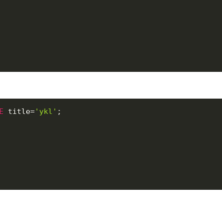
E
 title
=
'ykl'
;