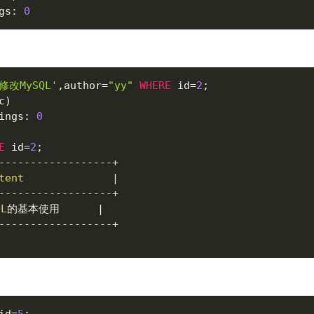
gs
:
0
修改MySQL'
,
author
=
"yy"
WHERE
 id
=
2
;
c
)
ings
:
0
E
 id
=
2
;
--
--
--
--
--
--
--
--
--
+
tent
|
--
--
--
--
--
--
--
--
--
+
QL
的基本使用      
|
--
--
--
--
--
--
--
--
--
+