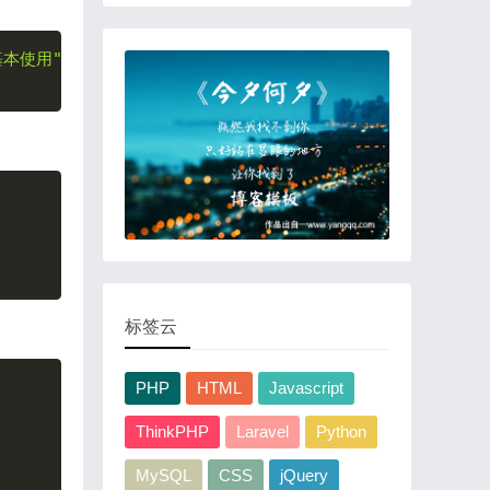
Copy
基本使用"
)
;
Copy
标签云
Copy
PHP
HTML
Javascript
ThinkPHP
Laravel
Python
MySQL
CSS
jQuery