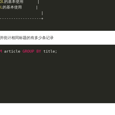
QL
的基本使用      
|
QL
的基本使用      
|
|
--
--
--
--
--
--
--
--
--
+
组，并统计相同标题的有多少条记录
M
 article 
GROUP
BY
 title
;