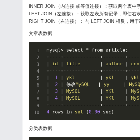
INNER JOIN（内连接,或等值连接）：获取两个表
LEFT JOIN（左连接）：获取左表所有记录，即使
RIGHT JOIN（右连接）： 与 LEFT JOIN 
文章表数据
mysql
>
 select 
*
 from article
;
+
--
--
+
--
--
--
--
--
--
-
+
--
--
--
--
+
--
--
|
id
|
title
|
author
|
con
+
--
--
+
--
--
--
--
--
--
-
+
--
--
--
--
+
--
--
|
1
|
ykl
|
ykl
|
ykl
|
2
|
 修改
MySQL
|
yy
|
MyS
|
3
|
MySQL
|
YKl
|
MyS
|
4
|
MySQL
|
YKl
|
MyS
+
--
--
+
--
--
--
--
--
--
-
+
--
--
--
--
+
--
--
4
 rows in 
set
(
0.00
 sec
)
分类表数据