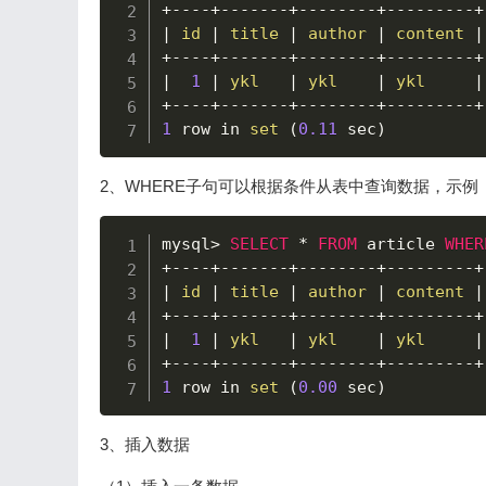
+
--
--
+
--
--
--
-
+
--
--
--
--
+
--
--
--
--
-
+
|
id
|
title
|
author
|
content
|
+
--
--
+
--
--
--
-
+
--
--
--
--
+
--
--
--
--
-
+
|
1
|
ykl
|
ykl
|
ykl
|
+
--
--
+
--
--
--
-
+
--
--
--
--
+
--
--
--
--
-
+
1
 row in 
set
(
0.11
 sec
)
2、WHERE子句可以根据条件从表中查询数据，示例
mysql
>
SELECT
*
FROM
 article 
WHER
+
--
--
+
--
--
--
-
+
--
--
--
--
+
--
--
--
--
-
+
|
id
|
title
|
author
|
content
|
+
--
--
+
--
--
--
-
+
--
--
--
--
+
--
--
--
--
-
+
|
1
|
ykl
|
ykl
|
ykl
|
+
--
--
+
--
--
--
-
+
--
--
--
--
+
--
--
--
--
-
+
1
 row in 
set
(
0.00
 sec
)
3、插入数据