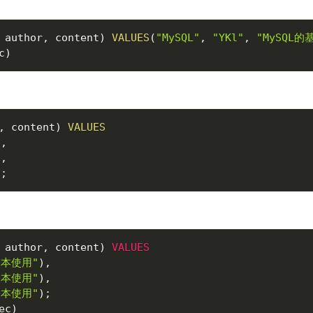
 author
,
 content
)
VALUES
(
"MySQL"
,
"YKl"
,
"MySQL的
c
)
,
 content
)
VALUES
)
,
)
,
)
;
 author
,
 content
)
VALUES
基本使用"
)
,
基本使用"
)
,
基本使用"
)
;
ec
)