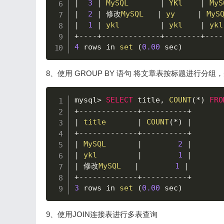
|
3
|
MySQL
|
YKl
|
MyS
|
2
|
 修改
MySQL
|
yy
|
MyS
|
1
|
ykl
|
ykl
|
ykl
+
--
--
+
--
--
--
--
--
--
-
+
--
--
--
--
+
--
--
4
 rows in 
set
(
0.00
 sec
)
8、使用 GROUP BY 语句 将文章表按标题进行分
mysql
>
SELECT
 title
,
COUNT
(
*
)
FRO
+
--
--
--
--
--
--
-
+
--
--
--
--
--
+
|
title
|
COUNT
(
*
)
|
+
--
--
--
--
--
--
-
+
--
--
--
--
--
+
|
MySQL
|
2
|
|
ykl
|
1
|
|
 修改
MySQL
|
1
|
+
--
--
--
--
--
--
-
+
--
--
--
--
--
+
3
 rows in 
set
(
0.00
 sec
)
9、使用JOIN连接表进行多表查询