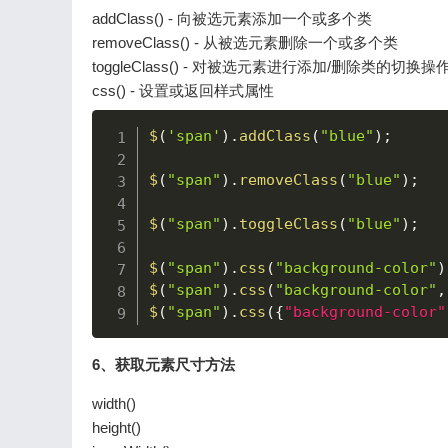
addClass() - 向被选元素添加一个或多个类
removeClass() - 从被选元素删除一个或多个类
toggleClass() - 对被选元素进行添加/删除类的切换操
css() - 设置或返回样式属性
$
(
'span'
)
.
addClass
(
"blue"
)
;
$
(
"span"
)
.
removeClass
(
"blue"
)
;
$
(
"span"
)
.
toggleClass
(
"blue"
)
;
$
(
"span"
)
.
css
(
"background-color"
)
$
(
"span"
)
.
css
(
"background-color"
,
$
(
"span"
)
.
css
(
{
"background-color"
6、获取元素尺寸方法
width()
height()