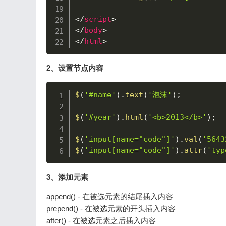
</
script
>
</
body
>
</
html
>
2、设置节点内容
$
(
'#name'
)
.
text
(
'泡沫'
)
;
$
(
'#year'
)
.
html
(
'<b>2013</b>'
)
;
$
(
'input[name="code"]'
)
.
val
(
'5643
$
(
'input[name="code"]'
)
.
attr
(
'typ
3、添加元素
append() - 在被选元素的结尾插入内容
prepend() - 在被选元素的开头插入内容
after() - 在被选元素之后插入内容