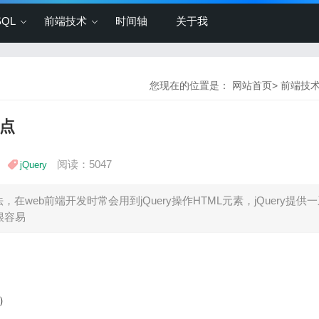
SQL
前端技术
时间轴
关于我
您现在的位置是：
网站首页
>
前端技
节点
阅读：5047
jQuery
，在web前端开发时常会用到jQuery操作HTML元素，jQuery提供
很容易
记）