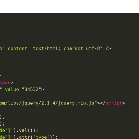
e
"
content
=
"
text/html; charset=utf-8
"
/>
>
span
>
"
value
=
"
34532
"
>
om/libs/jquery/2.1.4/jquery.min.js
"
>
</
script
>
)
;
)
;
de"]'
)
.
val
(
)
)
;
de"]'
)
.
attr
(
'type'
)
)
;