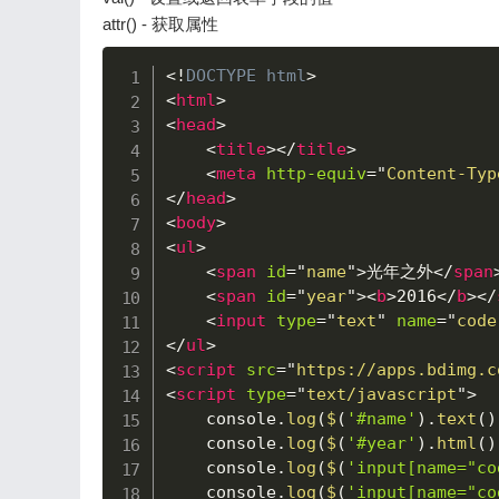
attr() - 获取属性
<!
DOCTYPE
html
>
<
html
>
<
head
>
<
title
>
</
title
>
<
meta
http-equiv
=
"
Content-Typ
</
head
>
<
body
>
<
ul
>
<
span
id
=
"
name
"
>
光年之外
</
span
<
span
id
=
"
year
"
>
<
b
>
2016
</
b
>
</
<
input
type
=
"
text
"
name
=
"
code
</
ul
>
<
script
src
=
"
https://apps.bdimg.c
<
script
type
=
"
text/javascript
"
>
    console
.
log
(
$
(
'#name'
)
.
text
(
)
    console
.
log
(
$
(
'#year'
)
.
html
(
)
    console
.
log
(
$
(
'input[name="co
    console
.
log
(
$
(
'input[name="co