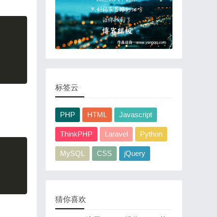
Copy
标签云
PHP
HTML
Javascript
ThinkPHP
Laravel
Python
Copy
MySQL
CSS
jQuery
猜你喜欢