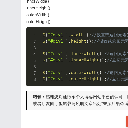
innerWidth()
innerHeight()
outerWidth()
outerHeight()
$
(
"#div1"
)
.
width
(
)
;
//设置或返回元
$
(
"#div1"
)
.
height
(
)
;
//设置或返回元
$
(
"#div1"
)
.
innerWidth
(
)
;
//返回元
$
(
"#div1"
)
.
innerHeight
(
)
;
//返回元
$
(
"#div1"
)
.
outerWidth
(
)
;
//返回元
$
(
"#div1"
)
.
outerHeight
(
)
;
//返回元
转载：
感谢您对油纸伞个人博客网站平台的认可，
或者朋友圈，但转载请说明文章出处“来源油纸伞博